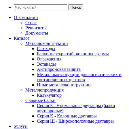
Поиск
О компании
О нас
Реквизиты
Документы
Каталог
Металлоконструкции
Газоходы
Балки перекрытий, колонны, фермы
Ограждения
Эстакады
Антидроновая защита
Металлоконструкции для логистических и
сортировочных центров
Иные металлоконструкции
Металлопродукция
Калькулятор
Сварные балки
Серия Б - Нормальные двутавры (балки
двутавровые)
Серия К - Колонные двутавры
Серия Ш - Широкополочные двутавры
Услуги