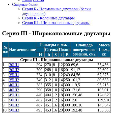
Сварные балки
Серия Б - Нормальные двутавры (балки
двутавровые)
Серия К - Колонные двутавры
Серия Ш - Широкополочные двутавры
Серия Ш - Широкополочные двутавры
Размеры в мм.
Площадь
Масса
№
Наименование
Стенка
Полки
поперечного
1 п.м.,
п/п
сечения, см2
кг.
Н
h
S
t
В
Серия Ш - Широкополочные двутавры
1
30Ш1
294
270
8
12
200
69,6
55,456
2
30Ш2
300
268
10
16
201
91,12
72,602
3
35Ш1
334
310
8
12
249
84,56
67,375
4
35Ш2
340
312
10
14
250
101,2
80,633
5
40Ш1
383
355
10
14
300
119,5
95,215
6
40Ш2
390
358
10
16
300
131,8
105,01
7
45Ш1
440
404
12
18
300
156,48
124,679
8
50Ш1
482
450
12
16
300
150
119,516
9
50Ш2
487
451
16
18
300
180,16
143,547
10
50Ш3
493
453
16
20
300
192,48
153,363