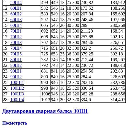
11
50Ш4
499
449
18
25
300
230,82
183,912
12
60Ш1
582
546
12
18
300
173,52
138,256
13
60Ш2
589
549
16
20
300
207,84
165,602
14
60Ш3
597
547
18
25
300
248,46
197,966
15
60Ш4
605
545
20
30
300
289
230,268
16
70Ш1
692
652
14
20
300
211,28
168,34
17
70Ш2
698
648
16
25
300
253,68
202,13
18
70Ш3
707
647
18
28
300
284,46
226,651
19
70Ш4
715
651
20
32
300
322,2
256,72
20
70Ш5
725
653
25
36
300
379,25
302,18
21
80Ш1
782
746
14
18
300
212,44
169,267
22
80Ш2
792
748
14
22
300
236,72
188,613
23
90Ш1
881
841
16
20
300
254,56
202,83
24
90Ш2
890
840
16
25
300
284,4
226,603
25
100Ш1
990
946
16
22
320
292,16
232,786
26
100Ш2
998
948
18
25
320
330,64
263,445
27
100Ш3
1006
946
18
30
320
362,28
288,656
28
100Ш4
1013
949
20
32
320
394,6
314,407
Двутавровая сварная балка 30Ш1
Посмотреть