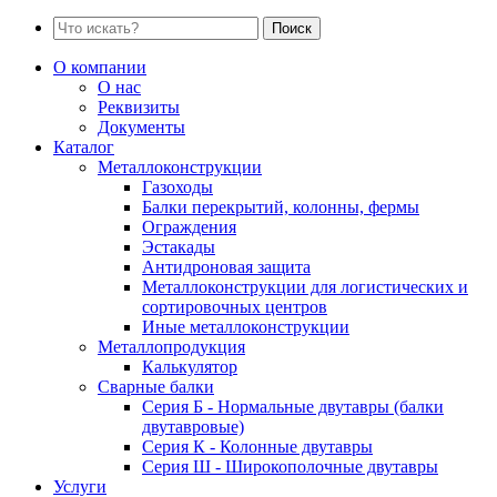
Поиск
О компании
О нас
Реквизиты
Документы
Каталог
Металлоконструкции
Газоходы
Балки перекрытий, колонны, фермы
Ограждения
Эстакады
Антидроновая защита
Металлоконструкции для логистических и
сортировочных центров
Иные металлоконструкции
Металлопродукция
Калькулятор
Сварные балки
Серия Б - Нормальные двутавры (балки
двутавровые)
Серия К - Колонные двутавры
Серия Ш - Широкополочные двутавры
Услуги