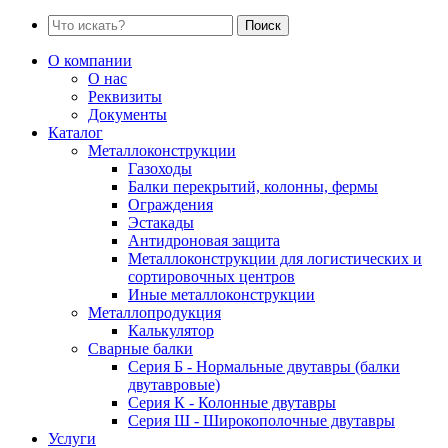
Поиск
О компании
О нас
Реквизиты
Документы
Каталог
Металлоконструкции
Газоходы
Балки перекрытий, колонны, фермы
Ограждения
Эстакады
Антидроновая защита
Металлоконструкции для логистических и
сортировочных центров
Иные металлоконструкции
Металлопродукция
Калькулятор
Сварные балки
Серия Б - Нормальные двутавры (балки
двутавровые)
Серия К - Колонные двутавры
Серия Ш - Широкополочные двутавры
Услуги