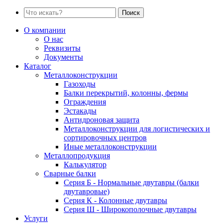
Поиск
О компании
О нас
Реквизиты
Документы
Каталог
Металлоконструкции
Газоходы
Балки перекрытий, колонны, фермы
Ограждения
Эстакады
Антидроновая защита
Металлоконструкции для логистических и
сортировочных центров
Иные металлоконструкции
Металлопродукция
Калькулятор
Сварные балки
Серия Б - Нормальные двутавры (балки
двутавровые)
Серия К - Колонные двутавры
Серия Ш - Широкополочные двутавры
Услуги